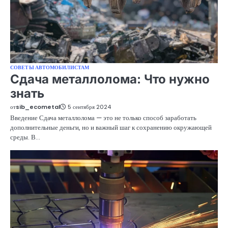
СОВЕТЫ АВТОМОБИЛИСТАМ
Сдача металлолома: Что нужно
знать
от
sib_ecometal
5 сентября 2024
Введение Сдача металлолома — это не только способ заработать
дополнительные деньги, но и важный шаг к сохранению окружающей
среды. В…