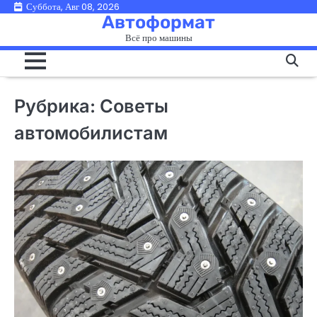
Перейти
Суббота, Авг 08, 2026
Автоформат
к
Всё про машины
содержимому
Рубрика:
Советы
автомобилистам