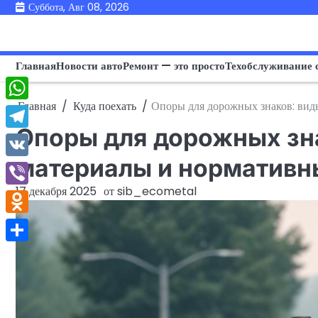
Перейти
Суббота, Авг 08, 2026
к
содержимому
Главная
Новости авто
Ремонт — это просто
Техобслуживание 
Главная
Куда поехать
Опоры для дорожных знаков: виды
WhatsApp
Опоры для дорожных зна
Telegram
материалы и нормативн
VK
17 декабря 2025
от
sib_ecometal
Viber
Odnoklassniki
Отправить