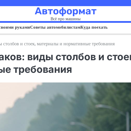
Автоформат
Всё про машины
своими руками
Советы автомобилистам
Куда поехать
 столбов и стоек, материалы и нормативные требования
ков: виды столбов и стое
ые требования