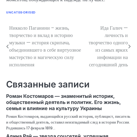
UNCATEGORISED
Никколо Паганини – жизнь,
Ида Галич —
Навигация
творчество и вклад в историю
личность и
по
музыки — история скрипача,
творчество одного
объединившего в себе виртуозное
из самых ярких
записям
мастерство и магическую силу
инфомации на
исполнения
сегодняшний день
Связанные записи
Роман Костомаров — знаменитый историк,
общественный деятель и политик. Его жизнь,
семья и влияние на культуру Украины
Роман Костомаров, выдающийся русский историк, публицист, писатель
и общественный деятель, оставил неизгладимый след в истории России.
Родившись 17 февраля 1819…
Алина Рай — звезда соцсетей, успешная