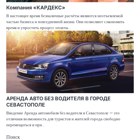
Компания «КАРДЕКС»
В настоящее время безналичные расчёты являются неотъемлемой
частью бизнеса и повседневной жизни. Они позволяют сэкономить
время и упростить процесс оплаты…
АРЕНДА АВТО БЕЗ ВОДИТЕЛЯ В ГОРОДЕ
СЕВАСТОПОЛЕ
Введение Аренда автомобиля без водителя в Севастополе — это
отличная возможность для туристов и жителей города свободно
перемещаться и при…
Поиск