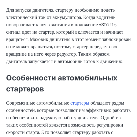
Для запуска двигателя, стартеру необходимо подать
электрический ток от аккумулятора. Когда водитель
поворачивает ключ зажигания в положение «Start»,
сигнал идет на стартер, который включается и начинает
вращаться. Маховик двигателя в этот момент заблокирован
и не может вращаться, поэтому стартер передает свое
вращение на него через редуктор. Таким образом,
двигатель запускается и автомобиль готов к движению.
Особенности автомобильных
стартеров
Современные автомобильные
стартеры
обладают рядом
особенностей, которые позволяют им эффективно работать
и обеспечивать надежную работу двигателя. Одной из
таких особенностей является возможность регулировки
скорости старта. Это позволяет стартеру работать с