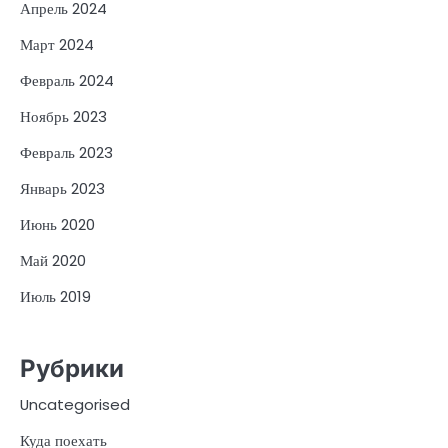
Апрель 2024
Март 2024
Февраль 2024
Ноябрь 2023
Февраль 2023
Январь 2023
Июнь 2020
Май 2020
Июль 2019
Рубрики
Uncategorised
Куда поехать