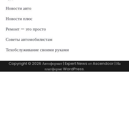
Новости авто
Новости плюс
Ремонт — это просто
Советы автомобилистам
Техобслуживание своими руками
Copyright © 2026
Автоформат
| Expert News от
Ascendoor
| На
платформе
WordPress
.