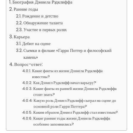
Биография Дэниела Рэдклиффа
Ранние годы
Рождение и детство
Обнаружение таланта
Участие в первых ролях
Карьера
Дебют на сцене
Съемки в фильме «Гарри Поттер и философский
камень»
Вопрос-ответ:
Какие факты из жизни Дэниела Рэдклиффа
известны?
Как Дэниел Рэдклифф начал карьеру?
Какие факты из ранней жизни Дэниела Рэдклиффа
стоит знать?
Какую роль Дэниел Рэдклифф сыграл на сцене до
основной роли Гарри Поттера?
Каким образом Дэниел Рэдклифф стал известным?
Какие ранние годы жизни Дэниела Рэдклиффа
особенно запомнились?