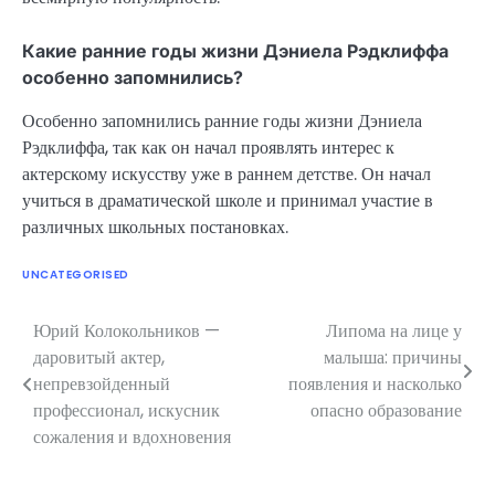
Какие ранние годы жизни Дэниела Рэдклиффа
особенно запомнились?
Особенно запомнились ранние годы жизни Дэниела
Рэдклиффа, так как он начал проявлять интерес к
актерскому искусству уже в раннем детстве. Он начал
учиться в драматической школе и принимал участие в
различных школьных постановках.
UNCATEGORISED
Юрий Колокольников —
Липома на лице у
Навигация
даровитый актер,
малыша: причины
по
непревзойденный
появления и насколько
профессионал, искусник
опасно образование
записям
сожаления и вдохновения