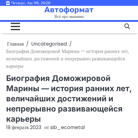
Перейти
Четверг, Авг 06, 2026
Автоформат
к
Всё про машины
содержимому
Главная
Uncategorised
Биография Доможировой Марины — история ранних лет,
величайших достижений и непрерывно развивающейся
карьеры
Биография Доможировой
Марины — история ранних лет,
величайших достижений и
непрерывно развивающейся
карьеры
19 февраля 2023
от
sib_ecometal