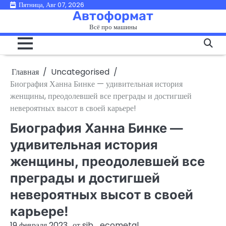
Перейти
Пятница, Авг 07, 2026
Автоформат
к
Всё про машины
содержимому
Главная
Uncategorised
Биография Ханна Бинке — удивительная история
женщины, преодолевшей все преграды и достигшей
невероятных высот в своей карьере!
Биография Ханна Бинке —
удивительная история
женщины, преодолевшей все
преграды и достигшей
невероятных высот в своей
карьере!
19 февраля 2023
от
sib_ecometal