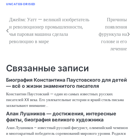
UNCATEGORISED
Джеймс Уатт — великий изобретатель
Причины
Навигация
и революционер промышленности,
появления
по
чья паровая машина сделала
фурункула на
революцию в мире
голове и его
записям
лечение
Связанные записи
Биография Константина Паустовского для детей
— всё о жизни знаменитого писателя
Константин Паустовский — один из самых известных русских
писателей XX века. Его увлекательные истории и яркий стиль письма
захватывают внимание…
Алан Лушников — достижения, интересные
факты, биография великого художника
Алан Лушников – известный русский фигурист, олимпийский чемпион
и многократный победитель соревнований мирового уровня. Родился