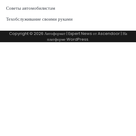
Советы автомобилистам
Техобслуживание своими руками
Copyright © 2026
Автоформат
| Expert News от
Ascendoor
| На
платформе
WordPress
.