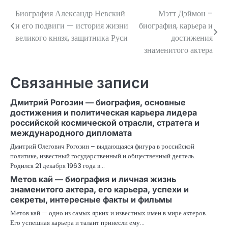
Биография Александр Невский
Мэтт Дэймон –
Навигация
и его подвиги — история жизни
биография, карьера и
по
великого князя, защитника Руси
достижения
знаменитого актера
записям
Связанные записи
Дмитрий Рогозин — биография, основные
достижения и политическая карьера лидера
российской космической отрасли, стратега и
международного дипломата
Дмитрий Олегович Рогозин – выдающаяся фигура в российской
политике, известный государственный и общественный деятель.
Родился 21 декабря 1963 года в…
Метов кай — биография и личная жизнь
знаменитого актера, его карьера, успехи и
секреты, интересные факты и фильмы
Метов кай — одно из самых ярких и известных имен в мире актеров.
Его успешная карьера и талант принесли ему…