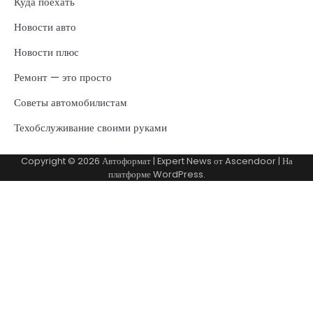
Куда поехать
Новости авто
Новости плюс
Ремонт — это просто
Советы автомобилистам
Техобслуживание своими руками
Copyright © 2026
Автоформат
| Expert News от
Ascendoor
| На
платформе
WordPress
.