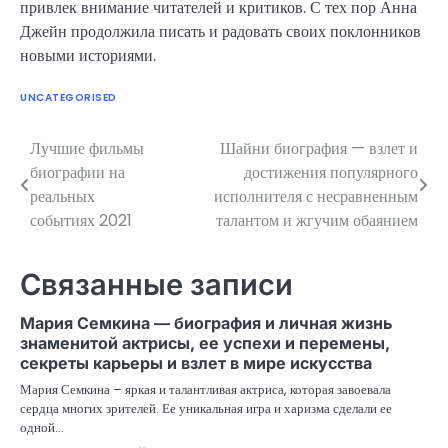
привлек внимание читателей и критиков. С тех пор Анна
Джейн продолжила писать и радовать своих поклонников
новыми историями.
UNCATEGORISED
Лучшие фильмы
Шайни биография — взлет и
Навигация
биографии на
достижения популярного
по
реальных
исполнителя с несравненным
событиях 2021
талантом и жгучим обаянием
записям
Связанные записи
Мария Семкина — биография и личная жизнь
знаменитой актрисы, ее успехи и перемены,
секреты карьеры и взлет в мире искусства
Мария Семкина – яркая и талантливая актриса, которая завоевала
сердца многих зрителей. Ее уникальная игра и харизма сделали ее
одной…