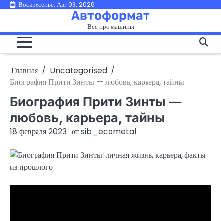
Перейти
Воскресенье, Авг 09, 2026
Автоформат
к
Всё про машины
содержимому
Главная
Uncategorised
Биография Прити Зинты — любовь, карьера, тайны
Биография Прити Зинты —
любовь, карьера, тайны
18 февраля 2023
от
sib_ecometal