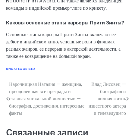
National Film Award. Она также является владелицей
команды в индийской премьер-лиге по крикету.
Каковы основные этапы карьеры Прити Зинты?
Основные этапы карьеры Прити Зинты включают ее
дебют в индийском кино, успешные роли в фильмах
разных жанров, ее перерыв в актерской деятельности, а
также ее возвращение на большой экран.
UNCATEGORISED
Нарочницкая Наталия — женщина,
Влад Лисовец —
Навигация
преодолевшая все преграды и
биография и
по
ставшая уникальной личностью —
личная жизнь
биография, достижения, интересные
известного актера
записям
факты
и телеведущего
Связанные записи