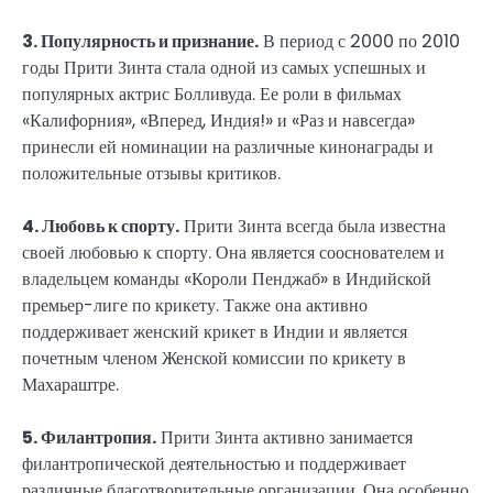
3. Популярность и признание.
В период с 2000 по 2010
годы Прити Зинта стала одной из самых успешных и
популярных актрис Болливуда. Ее роли в фильмах
«Калифорния», «Вперед, Индия!» и «Раз и навсегда»
принесли ей номинации на различные кинонаграды и
положительные отзывы критиков.
4. Любовь к спорту.
Прити Зинта всегда была известна
своей любовью к спорту. Она является сооснователем и
владельцем команды «Короли Пенджаб» в Индийской
премьер-лиге по крикету. Также она активно
поддерживает женский крикет в Индии и является
почетным членом Женской комиссии по крикету в
Махараштре.
5. Филантропия.
Прити Зинта активно занимается
филантропической деятельностью и поддерживает
различные благотворительные организации. Она особенно