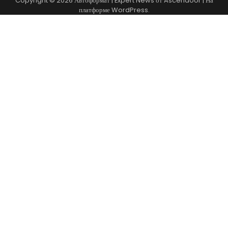
Copyright © 2026
Автоформат
| Expert News от
Ascendoor
| На
платформе
WordPress
.