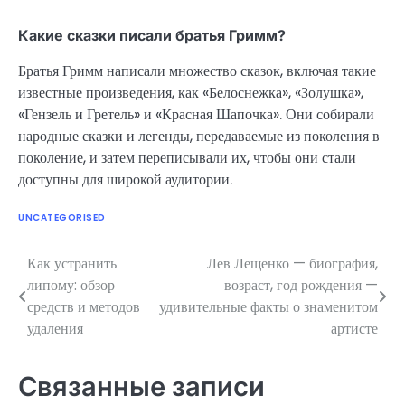
Какие сказки писали братья Гримм?
Братья Гримм написали множество сказок, включая такие
известные произведения, как «Белоснежка», «Золушка»,
«Гензель и Гретель» и «Красная Шапочка». Они собирали
народные сказки и легенды, передаваемые из поколения в
поколение, и затем переписывали их, чтобы они стали
доступны для широкой аудитории.
UNCATEGORISED
Как устранить
Лев Лещенко — биография,
Навигация
липому: обзор
возраст, год рождения —
по
средств и методов
удивительные факты о знаменитом
удаления
артисте
записям
Связанные записи