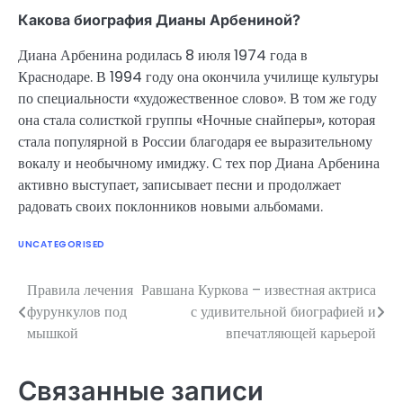
Какова биография Дианы Арбениной?
Диана Арбенина родилась 8 июля 1974 года в
Краснодаре. В 1994 году она окончила училище культуры
по специальности «художественное слово». В том же году
она стала солисткой группы «Ночные снайперы», которая
стала популярной в России благодаря ее выразительному
вокалу и необычному имиджу. С тех пор Диана Арбенина
активно выступает, записывает песни и продолжает
радовать своих поклонников новыми альбомами.
UNCATEGORISED
Правила лечения
Равшана Куркова – известная актриса
Навигация
фурункулов под
с удивительной биографией и
по
мышкой
впечатляющей карьерой
записям
Связанные записи