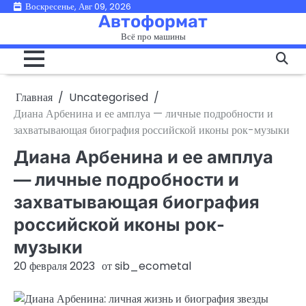
Перейти
Воскресенье, Авг 09, 2026
Автоформат
к
Всё про машины
содержимому
Главная
Uncategorised
Диана Арбенина и ее амплуа — личные подробности и
захватывающая биография российской иконы рок-музыки
Диана Арбенина и ее амплуа
— личные подробности и
захватывающая биография
российской иконы рок-
музыки
20 февраля 2023
от
sib_ecometal