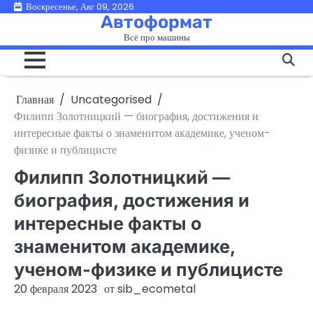
Перейти
Воскресенье, Авг 09, 2026
Автоформат
к
Всё про машины
содержимому
Главная
Uncategorised
Филипп Золотницкий — биография, достижения и
интересные факты о знаменитом академике, ученом-
физике и публицисте
Филипп Золотницкий —
биография, достижения и
интересные факты о
знаменитом академике,
ученом-физике и публицисте
20 февраля 2023
от
sib_ecometal