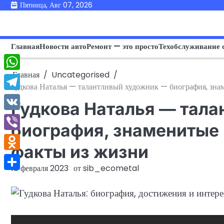
Перейти
Пятница, Авг 07, 2026
к
содержимому
Главная
Новости авто
Ремонт — это просто
Техобслуживание 
Главная
Uncategorised
WhatsApp
Гудкова Наталья — талантливый художник — биография, зна
Telegram
Гудкова Наталья — тал
VK
биография, знаменитые
Viber
факты из жизни
Odnoklassniki
18 февраля 2023
от
sib_ecometal
Отправить