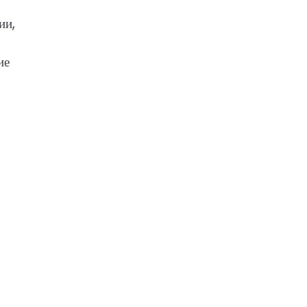
ии,
ие