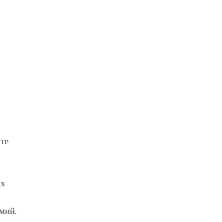
те
их
мий.