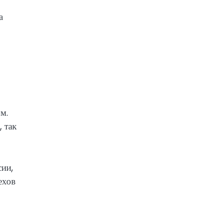
а
м.
 так
сии,
ехов