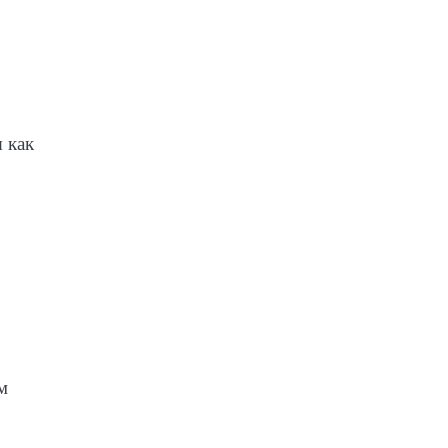
 как
м