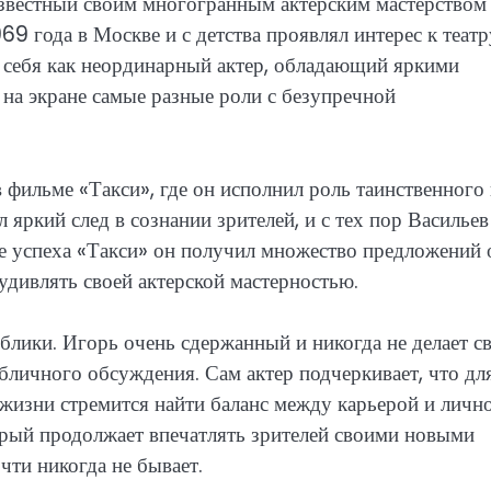
известный своим многогранным актерским мастерством
9 года в Москве и с детства проявлял интерес к театр
л себя как неординарный актер, обладающий яркими
на экране самые разные роли с безупречной
 фильме «Такси», где он исполнил роль таинственного
 яркий след в сознании зрителей, и с тех пор Васильев
ле успеха «Такси» он получил множество предложений 
удивлять своей актерской мастерностью.
блики. Игорь очень сдержанный и никогда не делает с
ичного обсуждения. Сам актер подчеркивает, что дл
й жизни стремится найти баланс между карьерой и личн
орый продолжает впечатлять зрителей своими новыми
чти никогда не бывает.