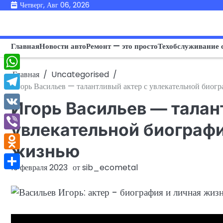
Перейти
Четверг, Авг 06, 2026
к
содержимому
Главная
Новости авто
Ремонт — это просто
Техобслуживание 
Главная
Uncategorised
WhatsApp
Игорь Васильев — талантливый актер с увлекательной биог
Telegram
Игорь Васильев — талан
VK
увлекательной биографи
Viber
жизнью
Odnoklassniki
19 февраля 2023
от
sib_ecometal
Отправить