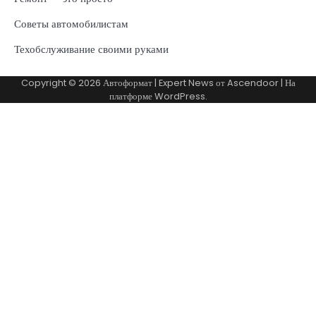
Советы автомобилистам
Техобслуживание своими руками
Copyright © 2026
Автоформат
| Expert News от
Ascendoor
| На
платформе
WordPress
.