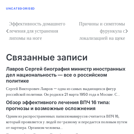
UNCATEGORISED
Эффективность домашнего
Причины и симптомы
Навигация
лечения для устранения
фурункула с
по
липомы на ноге
локализацией на щеке
записям
Связанные записи
Лавров Сергей биография министр иностранных
дел национальность — все о российском
политике
Сергей Викторович Лавров — одна из самых выдающихся фигур
российской политики. Он родился 21 марта 1950 года в Москве. С…
Обзор эффективного лечения ВПЧ 16 типа:
прогнозы и возможные осложнения
Одним из распространенных папилломавирусов считается ВПЧ 16,
который проявляется у людей по-разному и передается половым путем
от партнера. Организм человека…