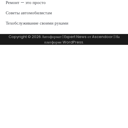
Ремонт — это просто
Советы автомобилистам
Техобслуживание своими руками
Copyright © 2026
Автоформат
| Expert News от
Ascendoor
| На
платформе
WordPress
.