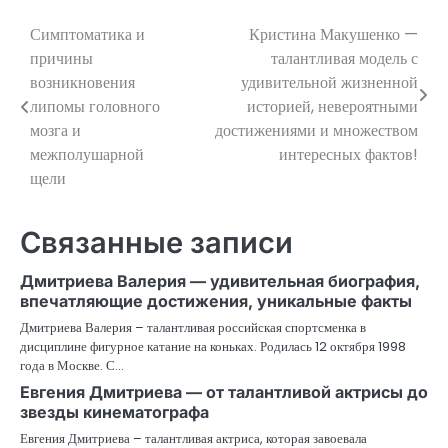
Симптоматика и
Кристина Макушенко —
Навигация
причины
талантливая модель с
по
возникновения
удивительной жизненной
липомы головного
историей, невероятными
записям
мозга и
достижениями и множеством
межполушарной
интересных фактов!
щели
Связанные записи
Дмитриева Валерия — удивительная биография,
впечатляющие достижения, уникальные факты
Дмитриева Валерия – талантливая российская спортсменка в
дисциплине фигурное катание на коньках. Родилась 12 октября 1998
года в Москве. С…
Евгения Дмитриева — от талантливой актрисы до
звезды кинематографа
Евгения Дмитриева – талантливая актриса, которая завоевала