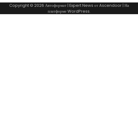
Copyright © 2026
Автоформат
| Expert News от
Ascendoor
| На
платформе
WordPress
.