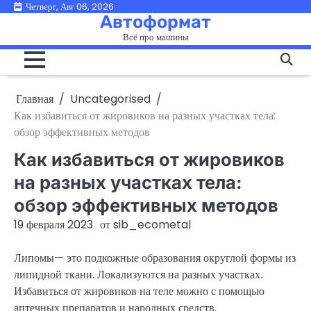
Перейти
Четверг, Авг 06, 2026
Автоформат
к
Всё про машины
содержимому
Главная
Uncategorised
Как избавиться от жировиков на разных участках тела:
обзор эффективных методов
Как избавиться от жировиков
на разных участках тела:
обзор эффективных методов
19 февраля 2023
от
sib_ecometal
Липомы— это подкожные образования округлой формы из
липидной ткани. Локализуются на разных участках.
Избавиться от жировиков на теле можно с помощью
аптечных препаратов и народных средств.