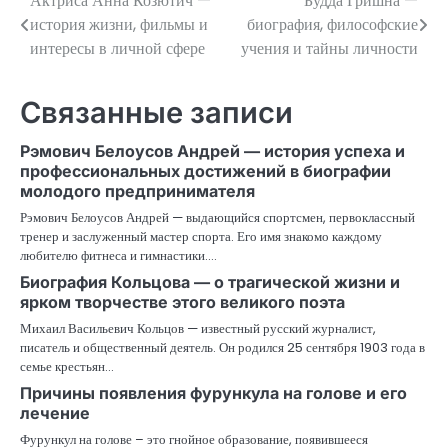
Актриса Анна Козютич —
Будда Гришна —
Навигация
история жизни, фильмы и
биография, философские
по
интересы в личной сфере
учения и тайны личности
записям
Связанные записи
Рэмович Белоусов Андрей — история успеха и
профессиональных достижений в биографии
молодого предпринимателя
Рэмович Белоусов Андрей — выдающийся спортсмен, первоклассный
тренер и заслуженный мастер спорта. Его имя знакомо каждому
любителю фитнеса и гимнастики.…
Биография Кольцова — о трагической жизни и
ярком творчестве этого великого поэта
Михаил Васильевич Кольцов — известный русский журналист,
писатель и общественный деятель. Он родился 25 сентября 1903 года в
семье крестьян…
Причины появления фурункула на голове и его
лечение
Фурункул на голове – это гнойное образование, появившееся