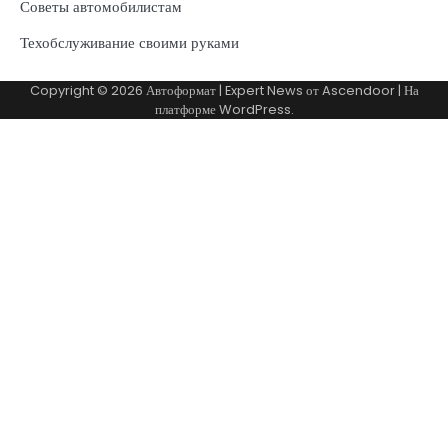
Советы автомобилистам
Техобслуживание своими руками
Copyright © 2026
Автоформат
| Expert News от
Ascendoor
| На
платформе
WordPress
.