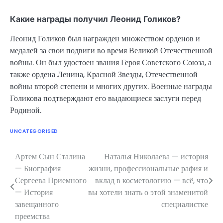
Какие награды получил Леонид Голиков?
Леонид Голиков был награжден множеством орденов и
медалей за свои подвиги во время Великой Отечественной
войны. Он был удостоен звания Героя Советского Союза, а
также ордена Ленина, Красной Звезды, Отечественной
войны второй степени и многих других. Военные награды
Голикова подтверждают его выдающиеся заслуги перед
Родиной.
UNCATEGORISED
Артем Сын Сталина
Наталья Николаева — история
Навигация
— Биография
жизни, профессиональные рафия и
по
Сергеева Приемного
вклад в косметологию — всё, что
— История
вы хотели знать о этой знаменитой
записям
завещанного
специалистке
преемства