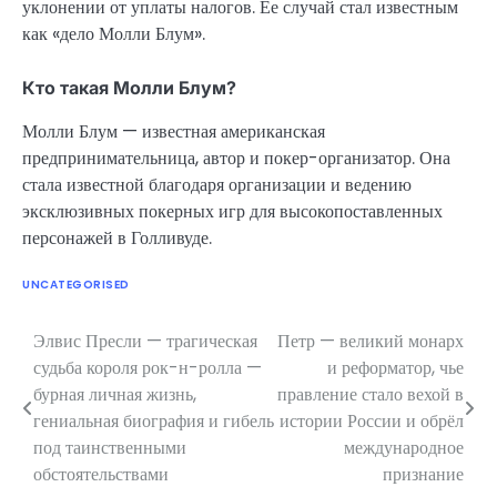
уклонении от уплаты налогов. Ее случай стал известным
как «дело Молли Блум».
Кто такая Молли Блум?
Молли Блум — известная американская
предпринимательница, автор и покер-организатор. Она
стала известной благодаря организации и ведению
эксклюзивных покерных игр для высокопоставленных
персонажей в Голливуде.
UNCATEGORISED
Элвис Пресли — трагическая
Петр — великий монарх
Навигация
судьба короля рок-н-ролла —
и реформатор, чье
по
бурная личная жизнь,
правление стало вехой в
гениальная биография и гибель
истории России и обрёл
записям
под таинственными
международное
обстоятельствами
признание