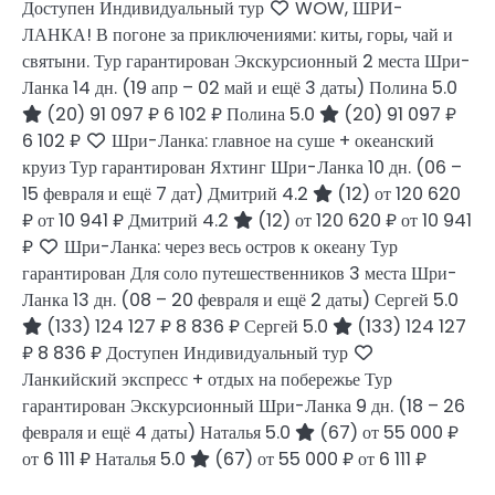
Доступен Индивидуальный тур
WOW, ШРИ-
ЛАНКА! В погоне за приключениями: киты, горы, чай и
святыни. Тур гарантирован Экскурсионный 2 места Шри-
Ланка
14 дн.
(19 апр – 02 май и ещё 3 даты)
Полина 5.0
(20)
91 097 ₽
6 102 ₽
Полина 5.0
(20)
91 097 ₽
6 102 ₽
Шри-Ланка: главное на суше + океанский
круиз Тур гарантирован Яхтинг Шри-Ланка
10 дн.
(06 –
15 февраля и ещё 7 дат)
Дмитрий 4.2
(12)
от 120 620
₽
от 10 941 ₽
Дмитрий 4.2
(12)
от 120 620 ₽
от 10 941
₽
Шри-Ланка: через весь остров к океану Тур
гарантирован Для соло путешественников 3 места Шри-
Ланка
13 дн.
(08 – 20 февраля и ещё 2 даты)
Сергей 5.0
(133)
124 127 ₽
8 836 ₽
Сергей 5.0
(133)
124 127
₽
8 836 ₽
Доступен Индивидуальный тур
Ланкийский экспресс + отдых на побережье Тур
гарантирован Экскурсионный Шри-Ланка
9 дн.
(18 – 26
февраля и ещё 4 даты)
Наталья 5.0
(67)
от 55 000 ₽
от 6 111 ₽
Наталья 5.0
(67)
от 55 000 ₽
от 6 111 ₽