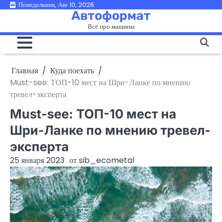
Перейти
Понедельник, Авг 10, 2026
Автоформат
к
Всё про машины
содержимому
Главная
Куда поехать
Must-see: ТОП-10 мест на Шри-Ланке по мнению
тревел-эксперта
Must-see: ТОП-10 мест на
Шри-Ланке по мнению тревел-
эксперта
25 января 2023
от
sib_ecometal