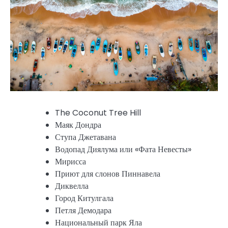
The Coconut Tree Hill
Маяк Дондра
Ступа Джетавана
Водопад Диялума или «Фата Невесты»
Мирисса
Приют для слонов Пиннавела
Диквелла
Город Китулгала
Петля Демодара
Национальный парк Яла