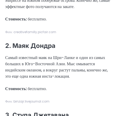
Мириссе на южном побережье острова. Конечно же, самые
эффектные фото получаются на закате.
Стоимость:
бесплатно.
Фото: creativefamilly.picfair.com
2. Маяк Дондра
Самый известный маяк на Шри-Ланке и один из самых
больших в Юго-Восточной Азии. Мыс омывается
индийским океаном, а вокруг растут пальмы, конечно же,
это еще одна южная инста-локация.
Стоимость:
бесплатно.
Фото: binzajr.livejournal.com
3. Ступа Джетавана