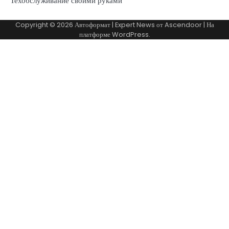
Техобслуживание своими руками
Copyright © 2026
Автоформат
| Expert News от
Ascendoor
| На
платформе
WordPress
.