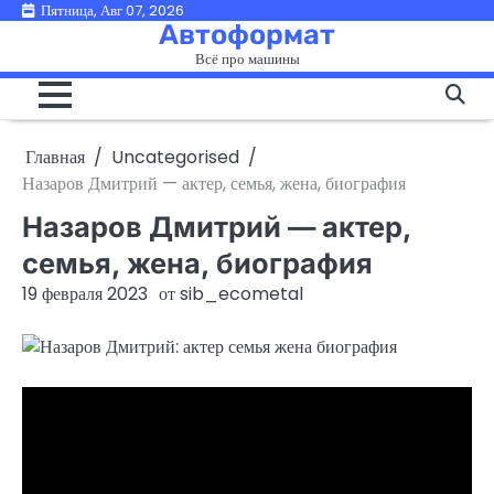
Перейти
Пятница, Авг 07, 2026
Автоформат
к
Всё про машины
содержимому
Главная
Uncategorised
Назаров Дмитрий — актер, семья, жена, биография
Назаров Дмитрий — актер,
семья, жена, биография
19 февраля 2023
от
sib_ecometal