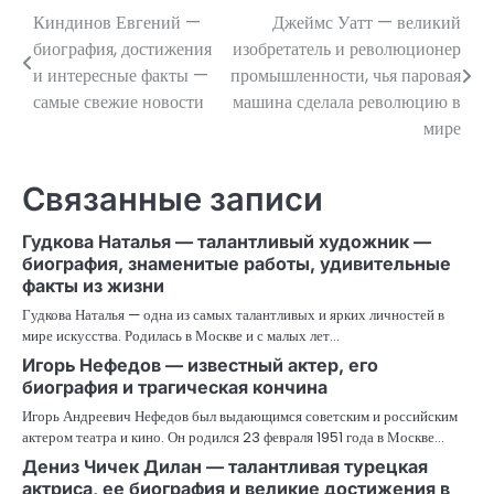
Киндинов Евгений —
Джеймс Уатт — великий
Навигация
биография, достижения
изобретатель и революционер
по
и интересные факты —
промышленности, чья паровая
самые свежие новости
машина сделала революцию в
записям
мире
Связанные записи
Гудкова Наталья — талантливый художник —
биография, знаменитые работы, удивительные
факты из жизни
Гудкова Наталья — одна из самых талантливых и ярких личностей в
мире искусства. Родилась в Москве и с малых лет…
Игорь Нефедов — известный актер, его
биография и трагическая кончина
Игорь Андреевич Нефедов был выдающимся советским и российским
актером театра и кино. Он родился 23 февраля 1951 года в Москве…
Дениз Чичек Дилан — талантливая турецкая
актриса, ее биография и великие достижения в