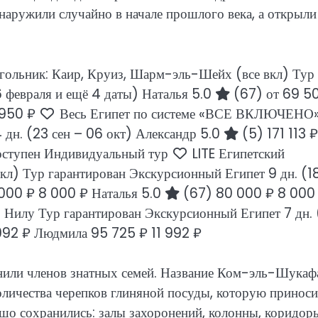
ружили случайно в начале прошлого века, а открыли
гольник: Каир, Круиз, Шарм-эль-Шейх (все вкл) Тур
6 февраля и ещё 4 даты)
Наталья 5.0
(67)
от 69 5
 950 ₽
Весь Египет по системе «ВСЕ ВКЛЮЧЕНО
4 дн.
(23 сен – 06 окт)
Александр 5.0
(5)
171 113 ₽
ступен Индивидуальный тур
LITE Египетский
вкл) Тур гарантирован Экскурсионный Египет
9 дн.
(1
000 ₽
8 000 ₽
Наталья 5.0
(67)
80 000 ₽
8 000
 Нилу Тур гарантирован Экскурсионный Египет
7 дн.
 992 ₽
Людмила
95 725 ₽
11 992 ₽
онили членов знатных семей. Название Ком-эль-Шукаф
оличества черепков глиняной посуды, которую принос
о сохранились: залы захоронений, колонны, коридор