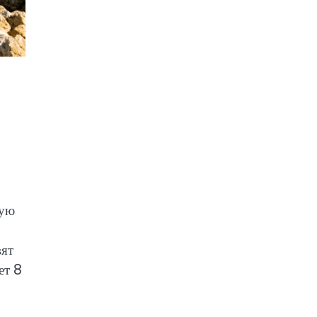
вую
вят
ет 8