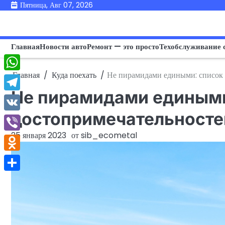
Перейти
Пятница, Авг 07, 2026
к
содержимому
Главная
Новости авто
Ремонт — это просто
Техобслуживание 
Главная
Куда поехать
Не пирамидами едиными: список 
WhatsApp
Не пирамидами едиными
Telegram
достопримечательносте
VK
25 января 2023
от
sib_ecometal
Viber
Odnoklassniki
Отправить