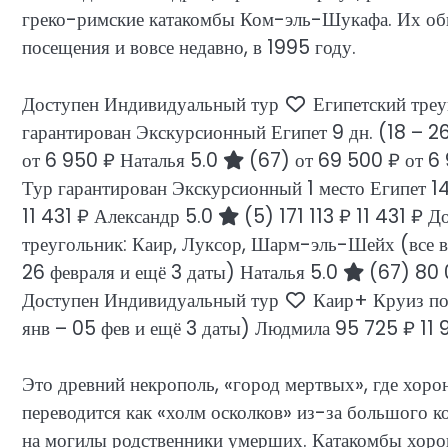
греко-римские катакомбы Ком-эль-Шукафа. Их обна
посещения и вовсе недавно, в 1995 году.
Доступен Индивидуальный тур
Египетский треу
гарантирован Экскурсионный Египет
9 дн.
(18 – 2
от 6 950 ₽
Наталья 5.0
(67)
от 69 500 ₽
от 6
Тур гарантирован Экскурсионный 1 место Египет
1
11 431 ₽
Александр 5.0
(5)
171 113 ₽
11 431 ₽
До
треугольник: Каир, Луксор, Шарм-эль-Шейх (все 
26 февраля и ещё 3 даты)
Наталья 5.0
(67)
80 
Доступен Индивидуальный тур
Каир+ Круиз по
янв – 05 фев и ещё 3 даты)
Людмила
95 725 ₽
11
Это древний некрополь, «город мертвых», где хор
переводится как «холм осколков» из-за большого к
на могилы родственники умерших. Катакомбы хорош