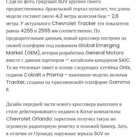
Судя по фото, грядущий SUV крупнее своего
предшественника: бразильский портал полагает, что длина
модели составит около 4,3 метра, колесная база – 2,6
метра. У актуального Chevrolet Tracker эти показатели
равны 4255 и 2555 мм соответственно. По
предварительным данным, новый кроссовер построен на
свежей платформе под названием Global Emerging
Market (GEM), которая разработана General Motors
вместе с давним партнером — китайским концерном SAIC.
Та же «тележка» ляжет в основу следующих хэтчбека Onix,
седанов Cobalt и Prisma – нынешние модели, включая
Tracker, созданы на «джиэмовской» платформе Gamma
II.
Дизайн передней части нового кроссовера выполнен в
стиле дебютировавшего недавно в Китае компактвэна
Chevrolet Orlando: паркетник получил такую же
огромную радиаторную решетку и похожий бампер. Зато,
в отличие от Орландо, наружные зеркала SUV не