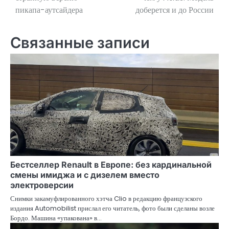
пикапа-аутсайдера
доберется и до России
записям
Связанные записи
Бестселлер Renault в Европе: без кардинальной
смены имиджа и с дизелем вместо
электроверсии
Снимки закамуфлированного хэтча Clio в редакцию французского
издания Automobilist прислал его читатель, фото были сделаны возле
Бордо. Машина «упакована» в…