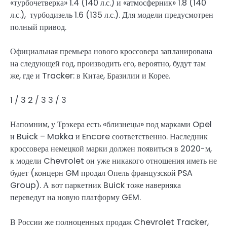
«турбочетверка» 1.4 (140 л.с.) и «атмосферник» 1.8 (140
л.с.), турбодизель 1.6 (135 л.с.). Для модели предусмотрен
полный привод.
Официальная премьера нового кроссовера запланирована
на следующей год, производить его, вероятно, будут там
же, где и Tracker: в Китае, Бразилии и Корее.
1
/ 3
2
/ 3
3
/ 3
Напомним, у Трэкера есть «близнецы» под марками Opel
и Buick – Mokka и Encore соответственно. Наследник
кроссовера немецкой марки должен появиться в 2020-м,
к модели Chevrolet он уже никакого отношения иметь не
будет (концерн GM продал Опель французской PSA
Group). А вот паркетник Buick тоже наверняка
переведут на новую платформу GEM.
В России же полноценных продаж Chevrolet Tracker,