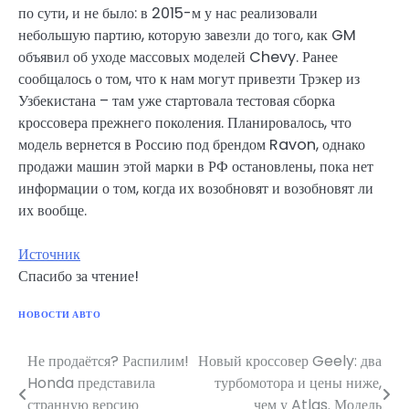
по сути, и не было: в 2015-м у нас реализовали
небольшую партию, которую завезли до того, как GM
объявил об уходе массовых моделей Chevy. Ранее
сообщалось о том, что к нам могут привезти Трэкер из
Узбекистана – там уже стартовала тестовая сборка
кроссовера прежнего поколения. Планировалось, что
модель вернется в Россию под брендом Ravon, однако
продажи машин этой марки в РФ остановлены, пока нет
информации о том, когда их возобновят и возобновят ли
их вообще.
Источник
Спасибо за чтение!
НОВОСТИ АВТО
Не продаётся? Распилим!
Новый кроссовер Geely: два
Навигация
Honda представила
турбомотора и цены ниже,
по
странную версию
чем у Atlas. Модель