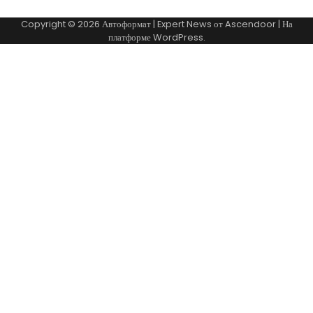
Copyright © 2026
Автоформат
| Expert News от
Ascendoor
| На
платформе
WordPress
.