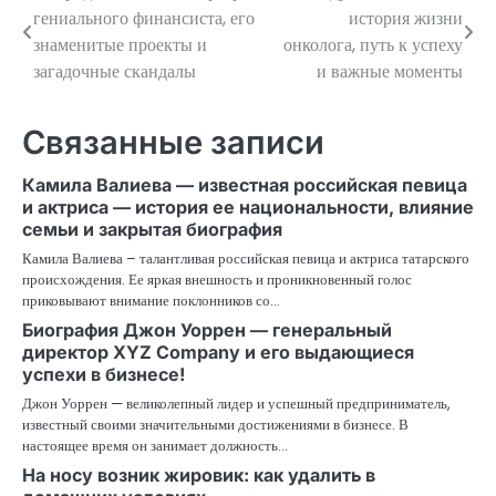
гениального финансиста, его
история жизни
по
знаменитые проекты и
онколога, путь к успеху
загадочные скандалы
и важные моменты
записям
Связанные записи
Камила Валиева — известная российская певица
и актриса — история ее национальности, влияние
семьи и закрытая биография
Камила Валиева – талантливая российская певица и актриса татарского
происхождения. Ее яркая внешность и проникновенный голос
приковывают внимание поклонников со…
Биография Джон Уоррен — генеральный
директор XYZ Company и его выдающиеся
успехи в бизнесе!
Джон Уоррен — великолепный лидер и успешный предприниматель,
известный своими значительными достижениями в бизнесе. В
настоящее время он занимает должность…
На носу возник жировик: как удалить в