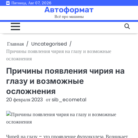
Перейти
Пятница, Авг 07, 2026
Автоформат
к
Всё про машины
содержимому
Главная
Uncategorised
Причины появления чирия на глазу и возможные
осложнения
Причины появления чирия на
глазу и возможные
осложнения
20 февраля 2023
от
sib_ecometal
Чирей на глазу – это проявление фурункулеза. Возникает