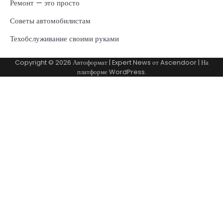
Ремонт — это просто
Советы автомобилистам
Техобслуживание своими руками
Copyright © 2026
Автоформат
| Expert News от
Ascendoor
| На
платформе
WordPress
.