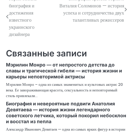
Навигация
биография и
Виталия Соломинов — история
по
достижения
успеха и сотрудничества двух
известного
талантливых режиссеров
записям
украинского
дизайнера
Связанные записи
Мэрилин Монро — от непростого детства до
славы и трагической гибели — история жизни и
карьеры неповторимой актрисы
Мэрилин Монро – одна из самых знаменитых и культовых актрис 20
века. Ее завораживающая красота, сексуальность и неповторимый
стиль привлекали…
Биография и невероятные подвиги Анатолия
Девятаева — история жизни легендарного
советского летчика, который покорил небосклон
и восстал из пепла
Александр Иванович Девятаев — одна из самых ярких фигур в истории