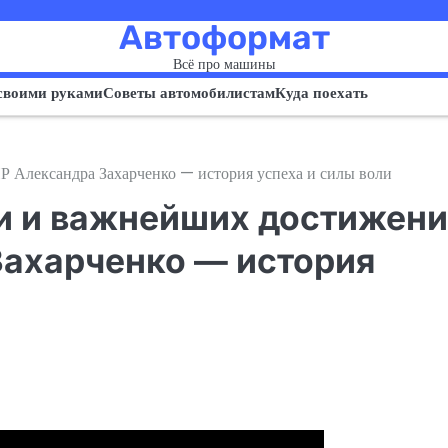
Автоформат
Всё про машины
своими руками
Советы автомобилистам
Куда поехать
 Александра Захарченко — история успеха и силы воли
и и важнейших достижен
Захарченко — история