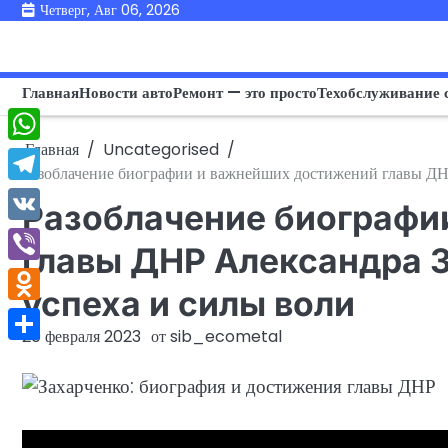
Перейти
Четверг, Авг 06, 2026
к
содержимому
Главная
Новости авто
Ремонт — это просто
Техобслуживание 
Главная
Uncategorised
WhatsApp
Разоблачение биографии и важнейших достижений главы ДНР
Telegram
Разоблачение биографи
VK
главы ДНР Александра 
Viber
успеха и силы воли
Odnoklassniki
20 февраля 2023
от
sib_ecometal
Отправить