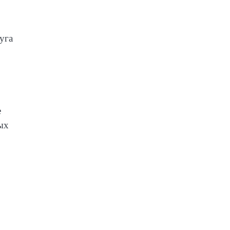
уга
е
ых