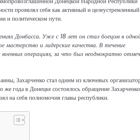
амопровозглашенной Донецкой Народной Республики
ности проявлял себя как активный и целеустремленный
ии и политическом пути.
ениях Донбасса. Уже с 18 лет он стал боецом в одно
ое мастерство и лидерские качества. В течение
х военных операциях, за что был неоднократно отмеч
краины, Захарченко стал одним из ключевых организато
го же года в Донецке состоялось обращение Захарченко
зял на себя полномочия главы республики.