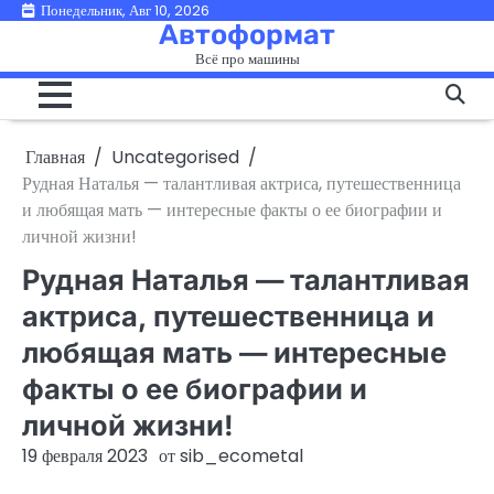
Перейти
Понедельник, Авг 10, 2026
Автоформат
к
Всё про машины
содержимому
Главная
Uncategorised
Рудная Наталья — талантливая актриса, путешественница
и любящая мать — интересные факты о ее биографии и
личной жизни!
Рудная Наталья — талантливая
актриса, путешественница и
любящая мать — интересные
факты о ее биографии и
личной жизни!
19 февраля 2023
от
sib_ecometal