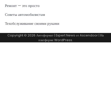
Ремонт — это просто
Советы автомобилистам
Техобслуживание своими руками
Copyright © 2026
Автоформат
| Expert News от
Ascendoor
| На
платформе
WordPress
.