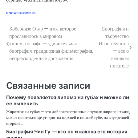
UNCATEGORISED
Коберидзе Отар — имя, которое
Биография и
Навигация
прославилось в мировом
творчество
по
кинематографе — удивительная
Ивана Бунина
биография, грандиозная фильмография,
— все о
записям
непревзойденные достижения
великом
писателе
Связанные записи
Почему появляется липома на губах и можно ли
ее вылечить
Жировики на губах — это доброкачественные опухоли жировой ткани,
может появиться где угодно: на верхней и нижней губе, на внутренней
стороне…
Биография Чин Гу — кто он и какова его история
жизни