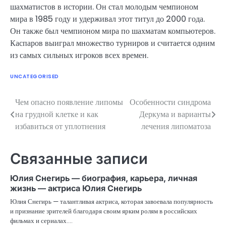
шахматистов в истории. Он стал молодым чемпионом
мира в 1985 году и удерживал этот титул до 2000 года.
Он также был чемпионом мира по шахматам компьютеров.
Каспаров выиграл множество турниров и считается одним
из самых сильных игроков всех времен.
UNCATEGORISED
Чем опасно появление липомы
Особенности синдрома
Навигация
на грудной клетке и как
Деркума и варианты
по
избавиться от уплотнения
лечения липоматоза
записям
Связанные записи
Юлия Снегирь — биография, карьера, личная
жизнь — актриса Юлия Снегирь
Юлия Снегирь — талантливая актриса, которая завоевала популярность
и признание зрителей благодаря своим ярким ролям в российских
фильмах и сериалах.…