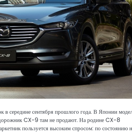
в середине сентября прошлого года. В Японии моде
седорожник CX-9 там не продают. На родине CX-8
аркетник пользуется высоким спросом: по состоянию н