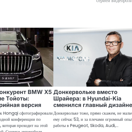
серией видеорол
конкурент BMW X5
Донкервольке вместо
е Тойоты:
Шрайера: в Hyundai-Kia
рийная версия
сменился главный дизайн
к Hongqi сфотографировали
Донкервольке тоже, прямо скажем, не маль
одной конференции по
ему сейчас 53, и за плечами огромный опы
, которая проходит на этой
работы в Peugeot, Skoda, Audi,…
ной. Снимки автомобиля…