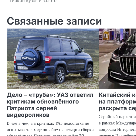
гибкий кузов и золото
по
записям
Связанные записи
Дело – «труба»: УАЗ ответил
Китайский 
критикам обновлённого
на платформ
Патриота серией
раскрыта се
видеороликов
Серийный паркетни
в рамках Междунар
В чём в чём, а в критиках УАЗ недостатка не
вопросам Интернета
испытывает: в ходе онлайн-трансляции сборки
неделе в Поднебес