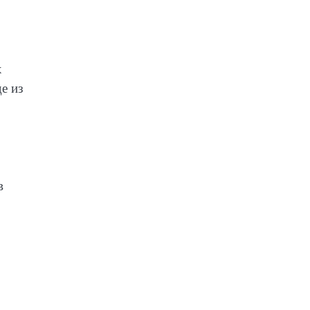
х
е из
в