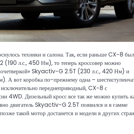
снулось техники и салона. Так, если раньше CX-8 бы
2 (190 л.с., 450 Нм), то теперь кроссовер можно
очетверкой» Skyactiv-G 2.5T (230 л.с., 420 Нм) и
м). А вот коробка по-прежнему одна – шестиступенч
– исключительно переднеприводный, CX-8 с
рсии 4WD. Дизельный кросс все так же можно купить ка
авно двигатель Skyactiv-G 2.5T появился и в гамме
озже такой мотор достанется и модели в других стран