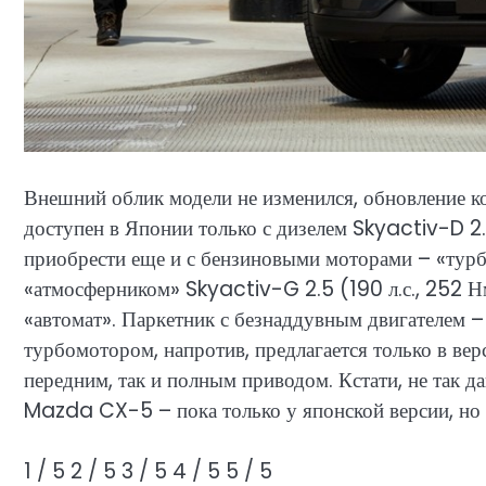
Внешний облик модели не изменился, обновление ко
доступен в Японии только с дизелем Skyactiv-D 2.
приобрести еще и с бензиновыми моторами – «турб
«атмосферником» Skyactiv-G 2.5 (190 л.с., 252 Н
«автомат». Паркетник с безнаддувным двигателем 
турбомотором, напротив, предлагается только в ве
передним, так и полным приводом. Кстати, не так д
Mazda CX-5 – пока только у японской версии, но п
1
/ 5
2
/ 5
3
/ 5
4
/ 5
5
/ 5