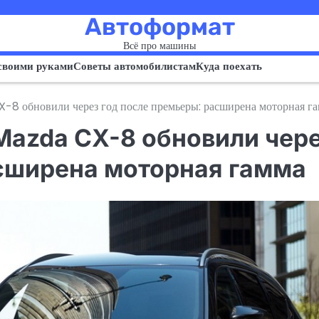
Автоформат
Всё про машины
своими руками
Советы автомобилистам
Куда поехать
-8 обновили через год после премьеры: расширена моторная г
Mazda CX-8 обновили чер
асширена моторная гамма