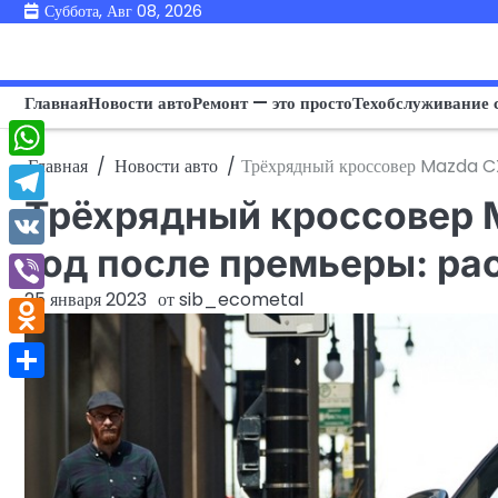
Перейти
Суббота, Авг 08, 2026
к
содержимому
Главная
Новости авто
Ремонт — это просто
Техобслуживание 
Главная
Новости авто
Трёхрядный кроссовер Mazda CX
WhatsApp
Трёхрядный кроссовер 
Telegram
год после премьеры: р
VK
25 января 2023
от
sib_ecometal
Viber
Odnoklassniki
Отправить