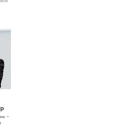
иков
ер
чик –
т