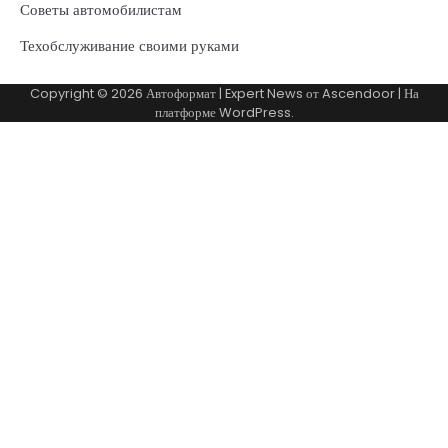
Советы автомобилистам
Техобслуживание своими руками
Copyright © 2026
Автоформат
| Expert News от
Ascendoor
| На
платформе
WordPress
.