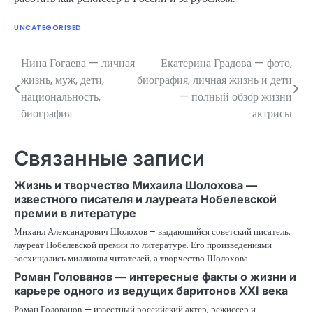
UNCATEGORISED
Нина Гогаева — личная
Екатерина Градова — фото,
Навигация
жизнь, муж, дети,
биография, личная жизнь и дети
по
национальность,
— полный обзор жизни
биография
актрисы
записям
Связанные записи
Жизнь и творчество Михаила Шолохова —
известного писателя и лауреата Нобелевской
премии в литературе
Михаил Александрович Шолохов – выдающийся советский писатель,
лауреат Нобелевской премии по литературе. Его произведениями
восхищались миллионы читателей, а творчество Шолохова…
Роман Голованов — интересные факты о жизни и
карьере одного из ведущих баритонов XXI века
Роман Голованов — известный российский актер, режиссер и