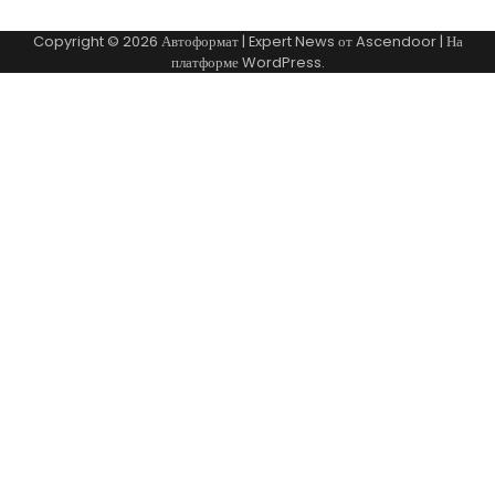
Copyright © 2026
Автоформат
| Expert News от
Ascendoor
| На
платформе
WordPress
.