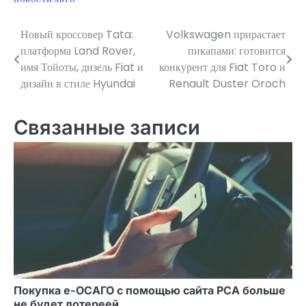
Новый кроссовер Tata:
Volkswagen прирастает
Навигация
платформа Land Rover,
пикапами: готовится
по
имя Тойоты, дизель Fiat и
конкурент для Fiat Toro и
дизайн в стиле Hyundai
Renault Duster Oroch
записям
Связанные записи
Покупка е-ОСАГО с помощью сайта РСА больше
не будет лотереей