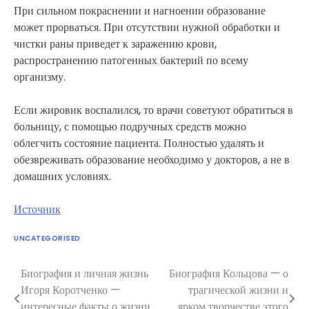
При сильном покраснении и нагноении образование
может прорваться. При отсутствии нужной обработки и
чистки раны приведет к заражению крови,
распространению патогенных бактерий по всему
организму.
Если жировик воспалился, то врачи советуют обратиться в
больницу, с помощью подручных средств можно
облегчить состояние пациента. Полностью удалять и
обезвреживать образование необходимо у докторов, а не в
домашних условиях.
Источник
UNCATEGORISED
Биография и личная жизнь
Биография Кольцова — о
Навигация
Игоря Коротченко —
трагической жизни и
по
интересные факты о жизни
ярком творчестве этого