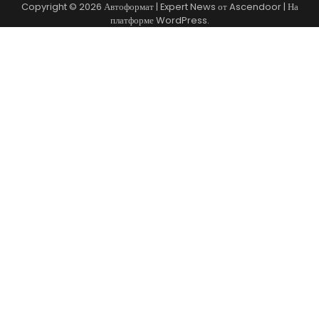
Copyright © 2026
Автоформат
| Expert News от
Ascendoor
| На
платформе
WordPress
.