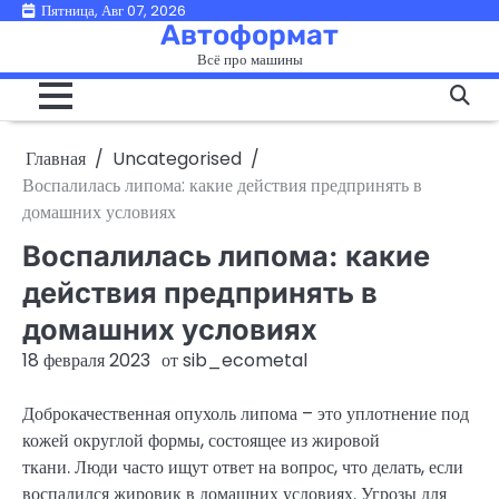
Перейти
Пятница, Авг 07, 2026
Автоформат
к
Всё про машины
содержимому
Главная
Uncategorised
Воспалилась липома: какие действия предпринять в
домашних условиях
Воспалилась липома: какие
действия предпринять в
домашних условиях
18 февраля 2023
от
sib_ecometal
Доброкачественная опухоль липома – это уплотнение под
кожей округлой формы, состоящее из жировой
ткани. Люди часто ищут ответ на вопрос, что делать, если
воспалился жировик в домашних условиях. Угрозы для