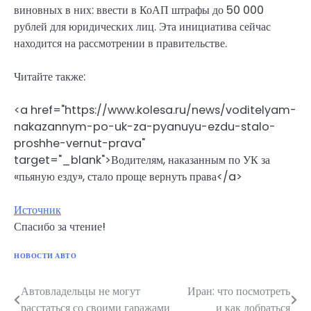
виновных в них: ввести в КоАП штрафы до 50 000
рублей для юридических лиц. Эта инициатива сейчас
находится на рассмотрении в правительстве.
Читайте также:
<a href="https://www.kolesa.ru/news/voditelyam-
nakazannym-po-uk-za-pyanuyu-ezdu-stalo-
proshhe-vernut-prava"
target="_blank">Водителям, наказанным по УК за
«пьяную езду», стало проще вернуть права</a>
Источник
Спасибо за чтение!
НОВОСТИ АВТО
Автовладельцы не могут
Иран: что посмотреть
Навигация
расстаться со своими гаражами
и как добраться