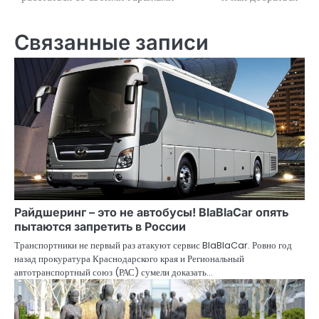
по
записям
Связанные записи
Райдшеринг – это не автобусы! BlaBlaCar опять
пытаются запретить в России
Транспортники не первый раз атакуют сервис BlaBlaCar. Ровно год
назад прокуратура Краснодарского края и Региональный
автотранспортный союз (РАС) сумели доказать…