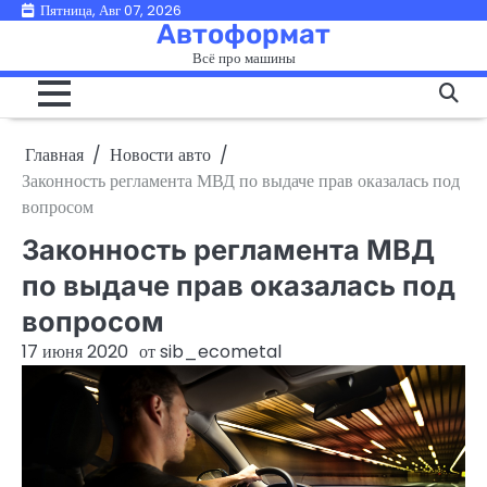
Перейти
Пятница, Авг 07, 2026
Автоформат
к
Всё про машины
содержимому
Главная
Новости авто
Законность регламента МВД по выдаче прав оказалась под
вопросом
Законность регламента МВД
по выдаче прав оказалась под
вопросом
17 июня 2020
от
sib_ecometal