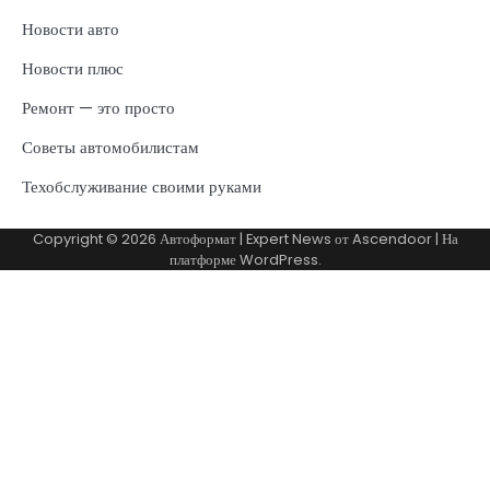
Новости авто
Новости плюс
Ремонт — это просто
Советы автомобилистам
Техобслуживание своими руками
Copyright © 2026
Автоформат
| Expert News от
Ascendoor
| На
платформе
WordPress
.