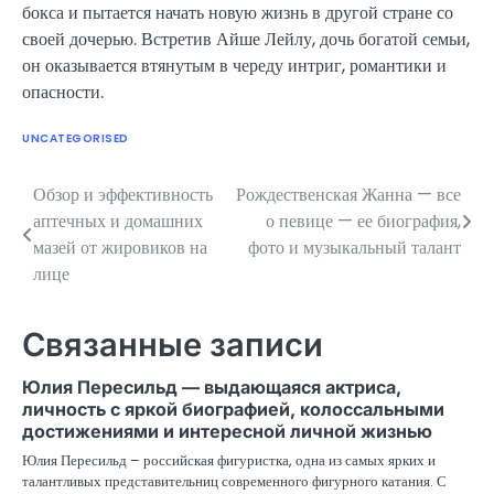
бокса и пытается начать новую жизнь в другой стране со
своей дочерью. Встретив Айше Лейлу, дочь богатой семьи,
он оказывается втянутым в череду интриг, романтики и
опасности.
UNCATEGORISED
Обзор и эффективность
Рождественская Жанна — все
Навигация
аптечных и домашних
о певице — ее биография,
по
мазей от жировиков на
фото и музыкальный талант
лице
записям
Связанные записи
Юлия Пересильд — выдающаяся актриса,
личность с яркой биографией, колоссальными
достижениями и интересной личной жизнью
Юлия Пересильд – российская фигуристка, одна из самых ярких и
талантливых представительниц современного фигурного катания. С