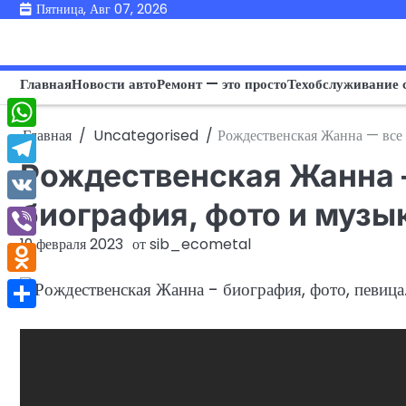
Перейти
Пятница, Авг 07, 2026
к
содержимому
Главная
Новости авто
Ремонт — это просто
Техобслуживание 
Главная
Uncategorised
Рождественская Жанна — все 
WhatsApp
Рождественская Жанна —
Telegram
биография, фото и музы
VK
19 февраля 2023
от
sib_ecometal
Viber
Odnoklassniki
Отправить