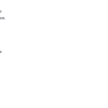
а
ия.
я