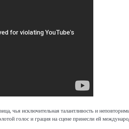
ица, чья исключительная талантливость и неповторим
олотой голос и грация на сцене принесли ей междунар