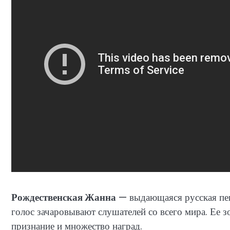
Рождественская Жанна
— выдающаяся русская пев
голос зачаровывают слушателей со всего мира. Ее з
признание и множество наград.