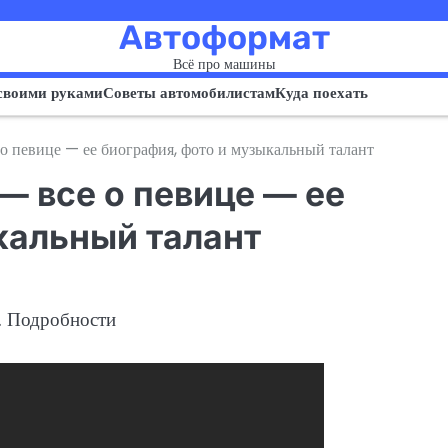
Автоформат
Всё про машины
своими руками
Советы автомобилистам
Куда поехать
о певице — ее биография, фото и музыкальный талант
 все о певице — ее
кальный талант