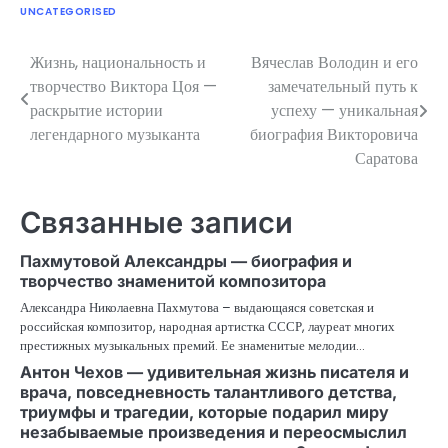
UNCATEGORISED
Жизнь, национальность и
Вячеслав Володин и его
Навигация
творчество Виктора Цоя —
замечательный путь к
по
раскрытие истории
успеху — уникальная
легендарного музыканта
биография Викторовича
записям
Саратова
Связанные записи
Пахмутовой Александры — биография и
творчество знаменитой композитора
Александра Николаевна Пахмутова – выдающаяся советская и
российская композитор, народная артистка СССР, лауреат многих
престижных музыкальных премий. Ее знаменитые мелодии…
Антон Чехов — удивительная жизнь писателя и
врача, повседневность талантливого детства,
триумфы и трагедии, которые подарил миру
незабываемые произведения и переосмыслил