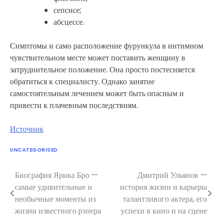
сепсисе;
абсцессе.
Симптомы и само расположение фурункула в интимном
чувствительном месте может поставить женщину в
затруднительное положение. Она просто постесняется
обратиться к специалисту. Однако занятие
самостоятельным лечением может быть опасным и
привести к плачевным последствиям.
Источник
UNCATEGORISED
Биография Ярика Бро —
Дмитрий Ульянов —
Навигация
самые удивительные и
история жизни и карьеры
по
необычные моменты из
талантливого актера, его
жизни известного рэпера
успехи в кино и на сцене
записям