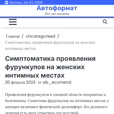
Перейти
Пятница, Авг 07, 2026
Автоформат
к
Всё про машины
содержимому
Главная
Uncategorised
Симптоматика проявления фурункулов на женских
интимных местах
Симптоматика проявления
фурункулов на женских
интимных местах
20 февраля 2023
от
sib_ecometal
Проявления фурункулеза в паховой области неприятны и
болезненны. Симптомы фурункулов на интимных местах у
женщин включают физический дискомфорт. Без должного
лечения есть риск серьезных последствий.