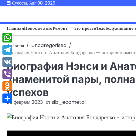
Перейти
Суббота, Авг 08, 2026
к
содержимому
Главная
Новости авто
Ремонт — это просто
Техобслуживание 
Главная
Uncategorised
WhatsApp
Биография Нэнси и Анатолия Бондаренко — история знаменит
Telegram
Биография Нэнси и Анат
VK
знаменитой пары, полна
Viber
успехов
Odnoklassniki
20 февраля 2023
от
sib_ecometal
Отправить