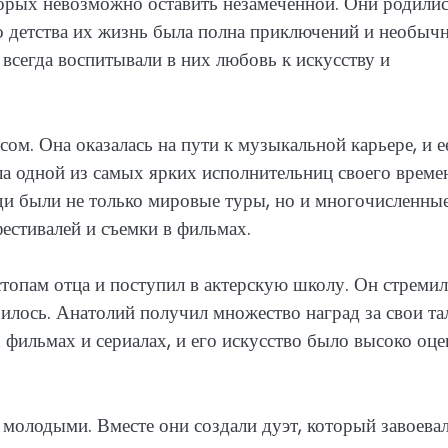
орых невозможно оставить незамеченной. Они родилис
го детства их жизнь была полна приключений и необыч
всегда воспитывали в них любовь к искусству и
ом. Она оказалась на пути к музыкальной карьере, и е
ла одной из самых ярких исполнительниц своего време
ди были не только мировые туры, но и многочисленны
естивалей и съемки в фильмах.
стопам отца и поступил в актерскую школу. Он стремил
чилось. Анатолий получил множество наград за свои та
фильмах и сериалах, и его искусство было высоко оце
 молодыми. Вместе они создали дуэт, который завоева