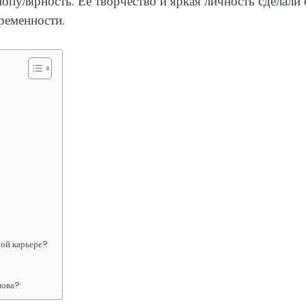
опулярность. Ее творчество и яркая личность сделали 
ременности.
ной карьере?
нова?