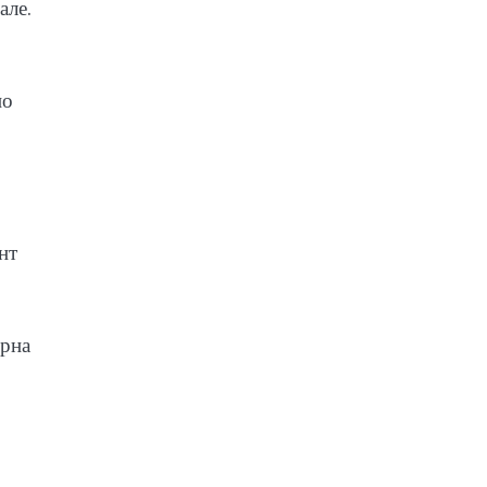
але.
по
нт
ярна