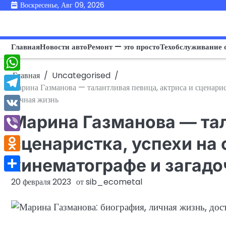
Перейти
Воскресенье, Авг 09, 2026
к
содержимому
Главная
Новости авто
Ремонт — это просто
Техобслуживание 
Главная
Uncategorised
WhatsApp
Марина Газманова — талантливая певица, актриса и сценарист
Telegram
личная жизнь
Марина Газманова — тал
VK
Viber
сценаристка, успехи на 
Odnoklassniki
кинематографе и загадо
Отправить
20 февраля 2023
от
sib_ecometal